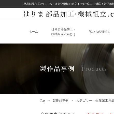
単品部品加工から、FA・省力化機械の組立まで1社窓口で対応！
対応地
はりま部品加工・
ホーム
私たちの技術力
機械組立.comとは
製作品事例
Products
Top
＞
製作品事例
＞
カテゴリー：生産加工用