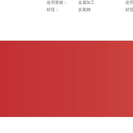
使用業種：
金属加工
使
材質：
炭素鋼
材