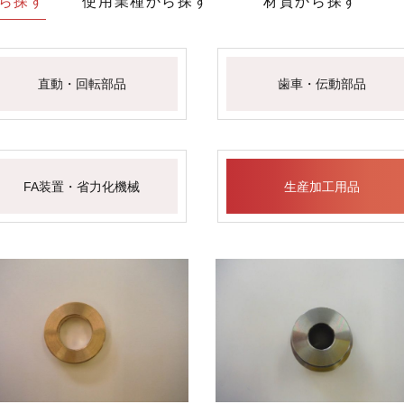
ら探す
使用業種から探す
材質から探す
直動・回転部品
歯車・伝動部品
FA装置・省力化機械
生産加工用品