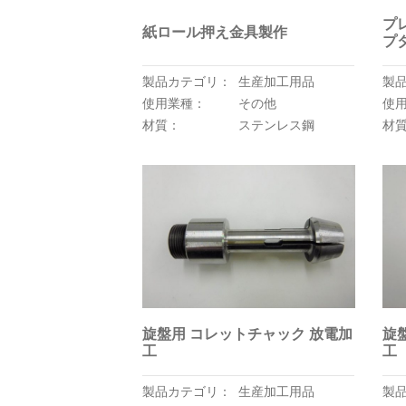
プ
紙ロール押え金具製作
プ
製品カテゴリ：
生産加工用品
製
使用業種：
その他
使
材質：
ステンレス鋼
材
旋盤用 コレットチャック 放電加
旋
工
工
製品カテゴリ：
生産加工用品
製