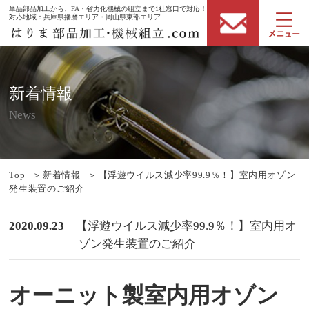
単品部品加工から、FA・省力化機械の組立まで1社窓口で対応！
対応地域：兵庫県播磨エリア・岡山県東部エリア
新着情報
News
Top
＞
新着情報
＞
【浮遊ウイルス減少率99.9％！】室内用オゾン
発生装置のご紹介
2020.09.23
【浮遊ウイルス減少率99.9％！】室内用オ
ゾン発生装置のご紹介
オーニット製室内用オゾン