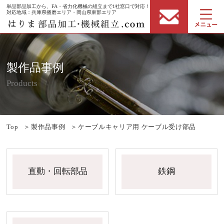
単品部品加工から、FA・省力化機械の組立まで1社窓口で対応！
対応地域：兵庫県播磨エリア・岡山県東部エリア
製作品事例
Products
Top
＞
製作品事例
＞
ケーブルキャリア用 ケーブル受け部品
直動・回転部品
鉄鋼