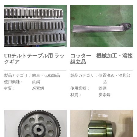
URチルトテーブル用 ラッ
コッター 機械加工・溶接
クギア
組立品
製品カテゴリ：
歯車・伝動部品
製品カテゴリ：
位置決め・治具部
使用業種：
鉄鋼
品
材質：
炭素鋼
使用業種：
鉄鋼
材質：
炭素鋼