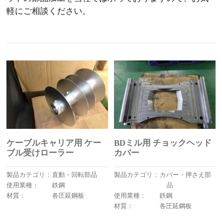
軽にご相談ください。
ケーブルキャリア用 ケー
BDミル用 チョックヘッド
ブル受けローラー
カバー
製品カテゴリ：
直動・回転部品
製品カテゴリ：
カバー・押さえ部
使用業種：
鉄鋼
品
材質：
各圧延鋼板
使用業種：
鉄鋼
材質：
各圧延鋼板